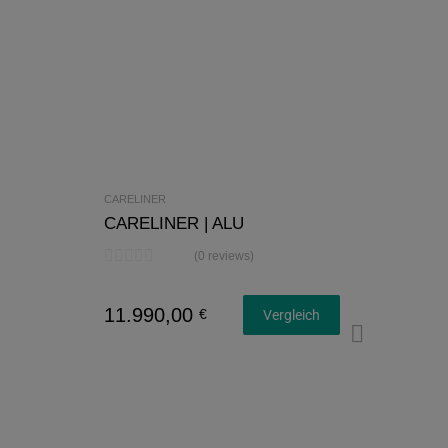
CARELINER
CARELINER | ALU
(0 reviews)
11.990,00
€
Vergleich
Konfi