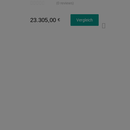
(0 reviews)
23.305,00
€
Vergleich
Konfi