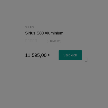
SIRIUS
Sirius S80 Aluminium
(0 reviews)
11.595,00
€
Vergleich
Konfi