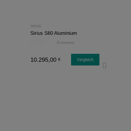
SIRIUS
Sirius S60 Aluminium
(0 reviews)
10.295,00
€
Vergleich
Konfi