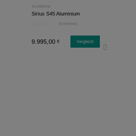
ALUMINIUM
Sirius S45 Aluminium
(0 reviews)
9.995,00
€
Vergleich
Konfigu