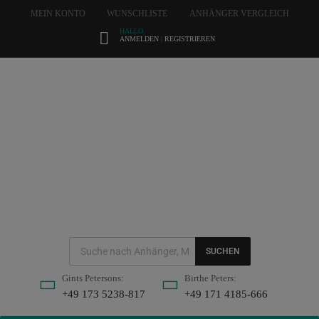
MEIN KONTO
WUNSCHLISTE
ANHÄNGER VERGLEICH
HALLO.
ANMELDEN
|
REGISTRIEREN
SUCHEN
Gints Petersons:
Birthe Peters:
+49 173 5238-817
+49 171 4185-666