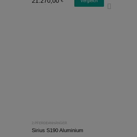
21.270,00
€
Vergleich
Konfi
2 PFERDEANHÄNGER
Sirius S190 Aluminium