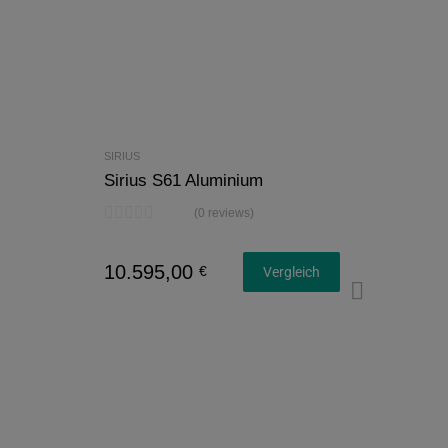
SIRIUS
Sirius S61 Aluminium
(0 reviews)
10.595,00
€
Vergleich
Konfi