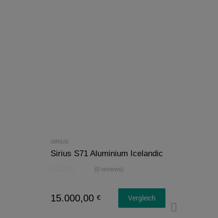
SIRIUS
Sirius S71 Aluminium Icelandic
(0 reviews)
15.000,00
€
Vergleich
Konfi