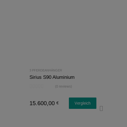
3 PFERDEANHÄNGER
Sirius S90 Aluminium
(0 reviews)
15.600,00
€
Vergleich
Konfi