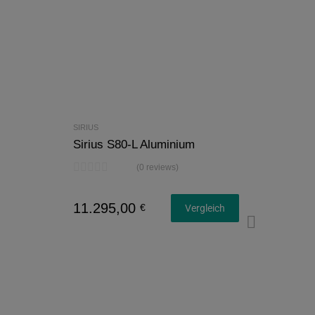
SIRIUS
Sirius S80-L Aluminium
(0 reviews)
11.295,00
€
Vergleich
Konfi