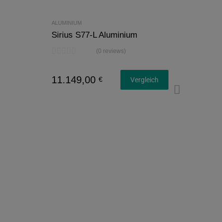
ALUMINIUM
Sirius S77-L Aluminium
(0 reviews)
11.149,00
€
Vergleich
Konfi