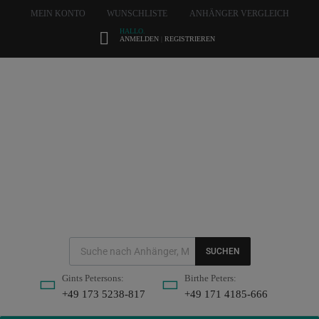
MEIN KONTO
WUNSCHLISTE
ANHÄNGER VERGLEICH
HALLO.
ANMELDEN
|
REGISTRIEREN
SUCHEN
Gints Petersons:
Birthe Peters:
+49 173 5238-817
+49 171 4185-666