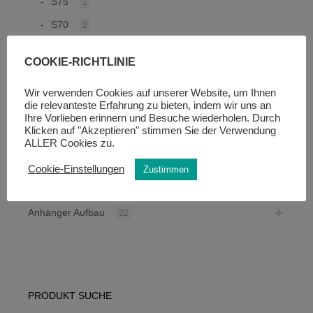
S75
1
S70
2
S60
2
COOKIE-RICHTLINIE
S45
1
Wir verwenden Cookies auf unserer Website, um Ihnen
S190
1
die relevanteste Erfahrung zu bieten, indem wir uns an
S170
Ihre Vorlieben erinnern und Besuche wiederholen. Durch
1
Klicken auf "Akzeptieren" stimmen Sie der Verwendung
S150
1
ALLER Cookies zu.
Pferdeanhänger Typ
22
Cookie-Einstellungen
Zustimmen
Careliner
4
Anhänger Aufbau
22
PRODUKT SUCHE