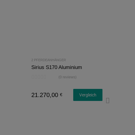
2 PFERDEANHÄNGER
Sirius S170 Aluminium
(0 reviews)
21.270,00
€
Vergleich
Konfi