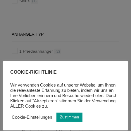
Sirius
(1)
ANHÄNGER TYP
1 Pferdeanhänger
(2)
COOKIE-RICHTLINIE
KATEGORIEN
Wir verwenden Cookies auf unserer Website, um Ihnen
die relevanteste Erfahrung zu bieten, indem wir uns an
Ihre Vorlieben erinnern und Besuche wiederholen. Durch
Klicken auf "Akzeptieren" stimmen Sie der Verwendung
Thiel
1
ALLER Cookies zu.
Sirius
17
Cookie-Einstellungen
Zustimmen
Pferdeanhänger Typ
22