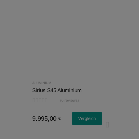
ALUMINIUM
Sirius S45 Aluminium
(0 reviews)
9.995,00
€
Vergleich
Konfigu