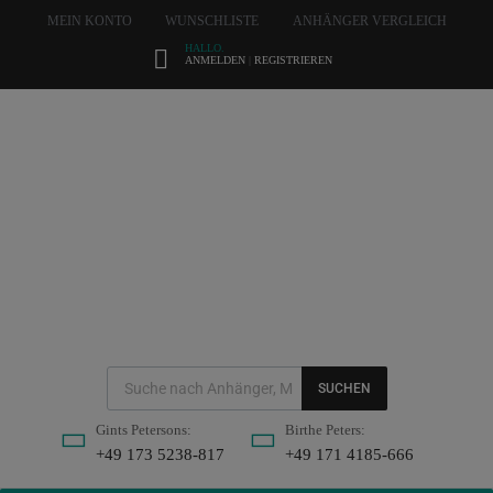
MEIN KONTO
WUNSCHLISTE
ANHÄNGER VERGLEICH
HALLO.
ANMELDEN
|
REGISTRIEREN
SUCHEN
Gints Petersons:
Birthe Peters:
+49 173 5238-817
+49 171 4185-666